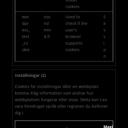
cookies.
wor
sou
Used to
S
dpr
nd
check if the
e
ess_
min
user's
s
test
d.fi
browser
s
_co
supports
i
okie
cookies.
o
n
Inställningar (2)
Cookies för inställningar låter en webbplats
komma ihåg information som ändrar hur
webbplatsen fungerar eller visas. Detta kan t.ex.
vara föredraget språk eller regionen du befinner
dig i.
Maximal