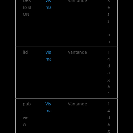
DBS
Vis
Väntande
S
ESSI
ma
e
ON
s
s
i
o
n
lid
Vis
Väntande
1
ma
4
d
a
g
a
r
pub
Vis
Väntande
1
-
ma
4
vie
d
w
a
g