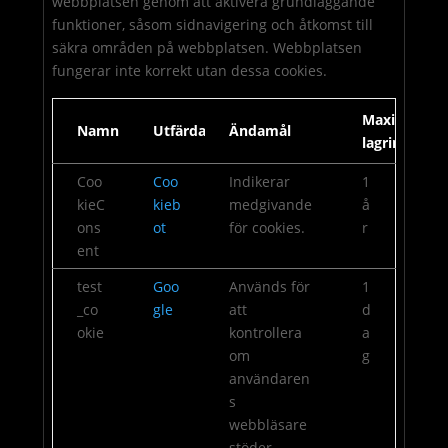
webbplatsen genom att aktivera grundläggande
funktioner, såsom sidnavigering och åtkomst till
säkra områden på webbplatsen. Webbplatsen
fungerar inte korrekt utan dessa cookies.
Maximal
Namn
Utfärdare
Ändamål
lagringstid
Coo
Coo
Indikerar
1
kieC
kieb
medgivande
å
ons
ot
för cookies.
r
ent
test
Goo
Används för
1
_co
gle
att
d
okie
kontrollera
a
om
g
användaren
s
webbläsare
stöder