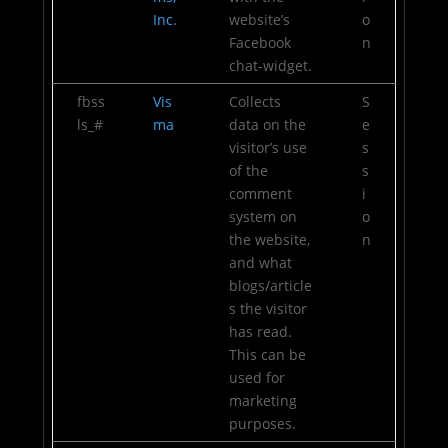
Inc.
website’s
o
Facebook
n
chat-widget.
fbss
Vis
Collects
S
ls_#
ma
data on the
e
visitor’s use
s
of the
s
comment
i
system on
o
the website,
n
and what
blogs/article
s the visitor
has read.
This can be
used for
marketing
purposes.