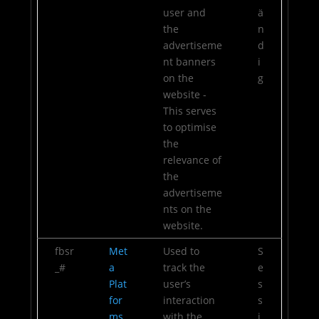
user and
ä
the
n
advertiseme
d
nt banners
i
on the
g
website -
This serves
to optimise
the
relevance of
the
advertiseme
nts on the
website.
fbsr
Met
Used to
S
_#
a
track the
e
Plat
user’s
s
for
interaction
s
ms,
with the
i