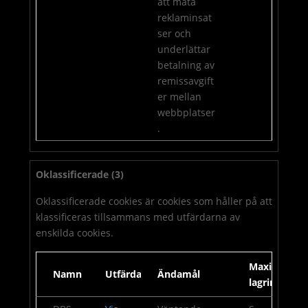
att mäta
reklaminsat
ser och
underlättar
betalning av
remissavgift
er mellan
webbplatser
.
Oklassificerade (3)
Oklassificerade cookies är cookies som håller på att
klassificeras tillsammans med utfärdarna av
enskilda cookies.
Maximal
Namn
Utfärdare
Ändamål
lagringstid