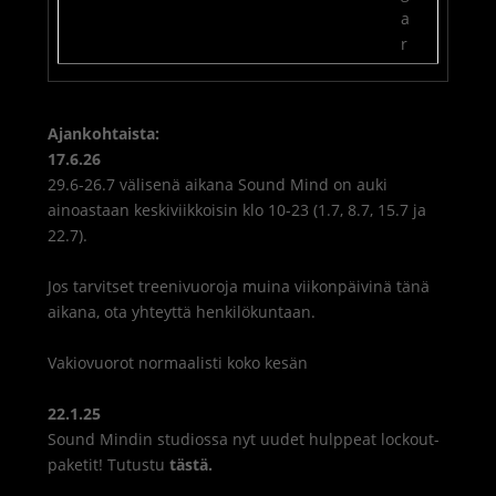
a
r
Ajankohtaista:
17.6.26
29.6-26.7 välisenä aikana Sound Mind on auki
ainoastaan keskiviikkoisin klo 10-23 (1.7, 8.7, 15.7 ja
22.7).
Jos tarvitset treenivuoroja muina viikonpäivinä tänä
aikana, ota yhteyttä henkilökuntaan.
Vakiovuorot normaalisti koko kesän
22.1.25
Sound Mindin studiossa nyt uudet hulppeat lockout-
paketit! Tutustu
tästä.