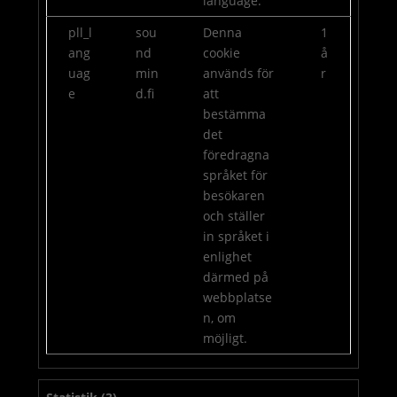
language.
pll_l
sou
Denna
1
ang
nd
cookie
å
uag
min
används för
r
e
d.fi
att
bestämma
det
föredragna
språket för
besökaren
och ställer
in språket i
enlighet
därmed på
webbplatse
n, om
möjligt.