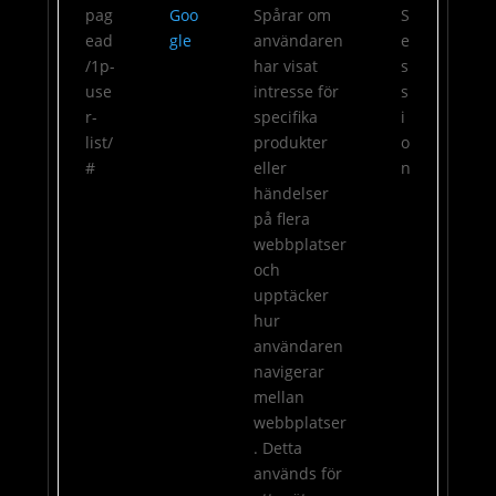
pag
Goo
Spårar om
S
ead
gle
användaren
e
/1p-
har visat
s
use
intresse för
s
r-
specifika
i
list/
produkter
o
#
eller
n
händelser
på flera
webbplatser
och
upptäcker
hur
användaren
navigerar
mellan
webbplatser
. Detta
används för