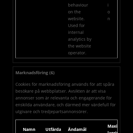
behaviour
i
on the
o
website.
n
Used for
internal
analytics by
the website
operator.
Marknadsföring (6)
Cookies för marknadsföring används för att spåra
besökare på webbplatser. Avsikten är att visa
annonser som är relevanta och engagerande för
enskilda användare, och därmed mer värdefull för
utgivare och tredjepartsannonsörer.
Maximal
Namn
Utfärdare
Ändamål
lagringstid