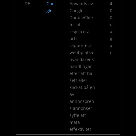
IDE
Goo
Används av
4
gle
Google
0
DoubleClick
0
för att
d
registrera
a
och
g
rapportera
a
webbplatsa
r
nvändarens
handlingar
efter att ha
sett eller
klickat på en
av
annonsören
s annonser i
syfte att
mäta
effektivitet