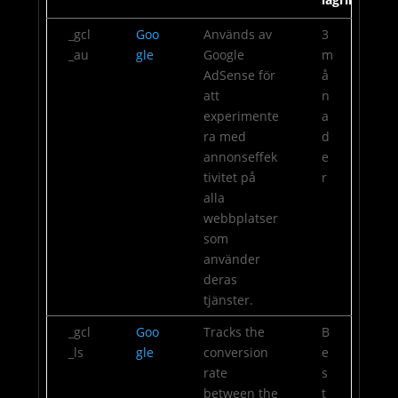
_gcl
Goo
Används av
3
_au
gle
Google
m
AdSense för
å
att
n
experimente
a
ra med
d
annonseffek
e
tivitet på
r
alla
webbplatser
som
använder
deras
tjänster.
_gcl
Goo
Tracks the
B
_ls
gle
conversion
e
rate
s
between the
t