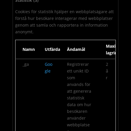
Statistik (3)
Cookies för statistik hjälper en webbplatsägare att
förstå hur besökare interagerar med webbplatser
genom att samla och rapportera in information
anonymt.
Maximal
Namn
Utfärdare
Ändamål
lagringstid
_ga
Goo
Registrerar
2
gle
ett unikt ID
å
som
r
används för
att generera
statistisk
data om hur
besökaren
använder
webbplatse