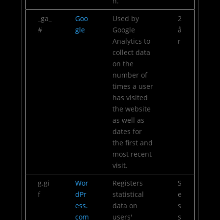
n.
_ga_
Goo
Used by
2
#
gle
Google
å
Analytics to
r
collect data
on the
number of
times a user
has visited
the website
as well as
dates for
the first and
most recent
visit.
g.gi
Wor
Registers
S
f
dPr
statistical
e
ess.
data on
s
com
users'
s